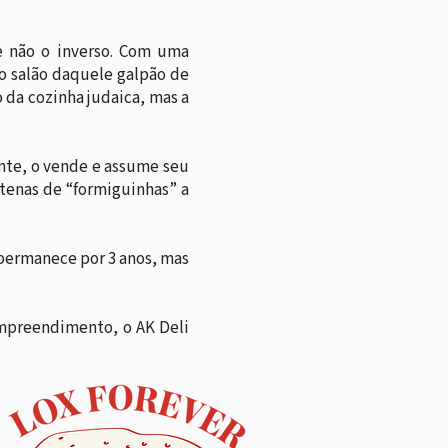
e não o inverso. Com uma
 o salão daquele galpão de
 da cozinha judaica, mas a
nte, o vende e assume seu
ntenas de “formiguinhas” a
 permanece por 3 anos, mas
empreendimento, o AK Deli