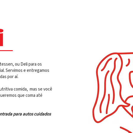
atessen, ou Deli para os
cial. Servimos e entregamos
das por aí.
utritiva comida, mas se você
. Queremos que coma até
entrada para autos cuidados