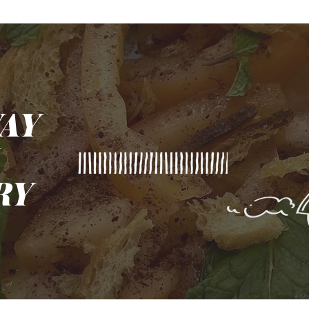
AY
N
RY