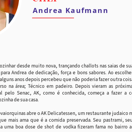
Andrea Kaufmann
inhar desde muito nova, trançando challots nas saias de sua
ara Andrea de dedicação, força e bons sabores. Ao escolhe
lguns anos depois percebeu que não poderia fazer outra coisa
urso na área; Técnico em padeiro. Depois vieram as próxim
nal pelo Senac, AK, como é conhecida, começa a fazer a
cozinha de sua casa.
ovaiorquinas abre o AK Delicatessen, um restaurante judaico 
 que mais ama que é a comida preservada. Seu pastrami, se
 uma boa dose de shot de vodka fizeram fama no bairro at